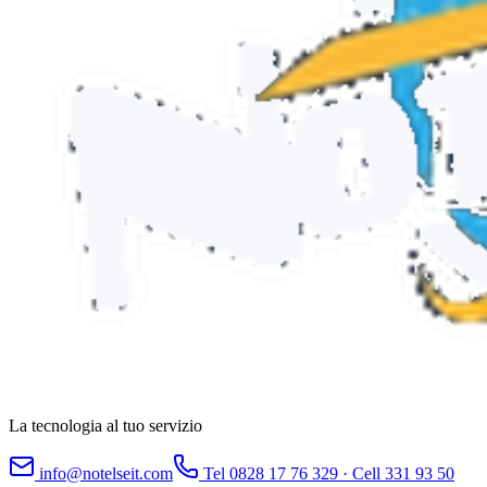
La tecnologia al tuo servizio
info@notelseit.com
Tel
0828 17 76 329
· Cell
331 93 50