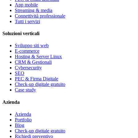
App mobile
Streaming & media
Connettività professionale
Tutti i servizi
Soluzioni verticali
Sviluppo siti web
E-commerce
Hosting & Server Linux
CRM & Gestionali
Cybersecurity
SEO
PEC & Firma Digitale
Check-up digitale gratuito
Case study
Azienda
Azienda
Portfolio
Blog
Check-up digitale gratuito
Richiedi preventivo