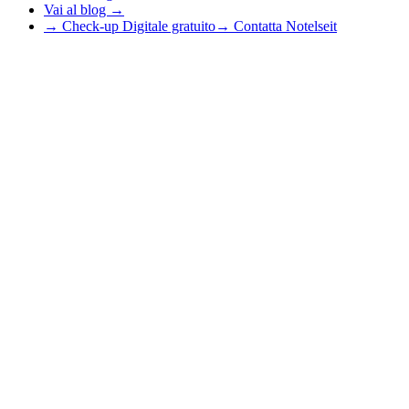
Vai al blog →
→ Check-up Digitale gratuito
→ Contatta Notelseit
Step
1
di 4 —
Contatto
25
%
1
2
3
4
Nome*
Email*