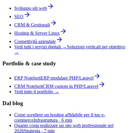
Sviluppo siti web
SEO
CRM & Gestionali
Hosting & Server Linux
Connettività aziendale
Vedi tutti i servizi digitali →
Soluzioni verticali per obiettivo
→
Portfolio & case study
ERP Notelseit
ERP modulare PHP/Laravel
CRM Notelseit
CRM custom in PHP/Laravel
Vedi tutto il portfolio →
Dal blog
Come scegliere un hosting affidabile per il tuo e-
commerce
Infrastruttura
·
6 min
Quanto costa realizzare un sito web professionale nel
2026
Strategia
·
7 min