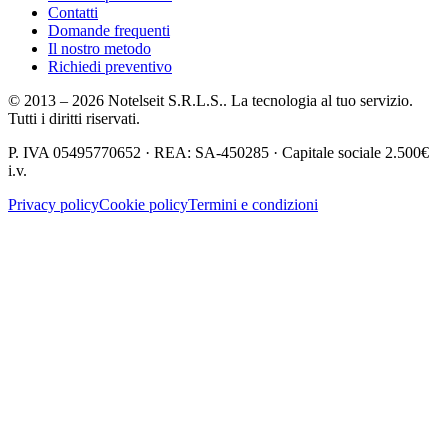
Contatti
Domande frequenti
Il nostro metodo
Richiedi preventivo
© 2013 – 2026 Notelseit S.R.L.S.. La tecnologia al tuo servizio.
Tutti i diritti riservati.
P. IVA
05495770652
· REA:
SA-450285
· Capitale sociale
2.500€
i.v.
Privacy policy
Cookie policy
Termini e condizioni