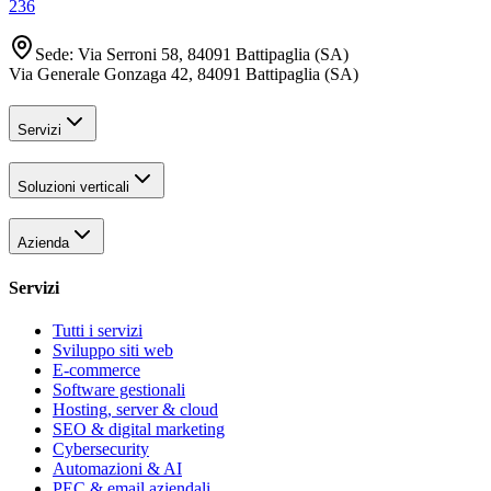
236
Sede
:
Via Serroni 58, 84091 Battipaglia (SA)
Via Generale Gonzaga 42, 84091 Battipaglia (SA)
Servizi
Soluzioni verticali
Azienda
Servizi
Tutti i servizi
Sviluppo siti web
E-commerce
Software gestionali
Hosting, server & cloud
SEO & digital marketing
Cybersecurity
Automazioni & AI
PEC & email aziendali